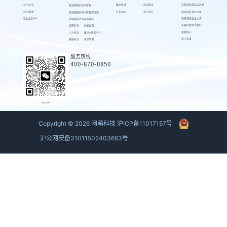
CSPS认证
媒体报道
出海服务
高管团队
网萌吉祥物
游戏客服外包
AI客服
CSPS体系
行业动态
AIEC论坛
顾问团队
合伙加盟
在线客服外包
AI客服训练场
行业会议AIEC
荣誉资质
校企合作
呼叫客服外包
客服魔方
发展历程
联系我们
招聘外包
蚂蚁绩效
视频中心
人力外包
魔方AI质检VOC
萌人萌事
数据标注
来呗智聘
服务热线
400-870-0850
商务联系
Copyright ©
2026
网萌科技
沪ICP备11017157号
沪公网安备31011502403663号