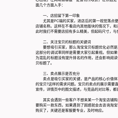
面几个方面入手：
一、店招留下第一印象
尤其是PC端的买家，进店后的第一视觉落点便
店铺名称。这样在不看店内其他版块的情况下，和
此时我们不需要店招有多么精美，但起码尺寸，与
二、关注宝贝的标题的关键词
要想吸引买家，那么淘宝宝贝标题优化必然是其
这部分的调试率同样是需要大家引起重视。但如果
为混乱的标题没有提升排名的作用，还会影响阅读
贝标题了。
三、卖点展示是否充分
卖点是吸引买家的关键，是产品的核心价值体现
的宝贝?这样的需求问题。宝贝的卖点的展示需要
宣传，详情页中的图文描述，与竞品的对比等，都
其实会遇到一些客户不想来某一个淘宝店铺购买
要购买一款东西，如果遇到了困惑就会去咨询淘宝
购买了，关键还是客服要专业，及时响应。