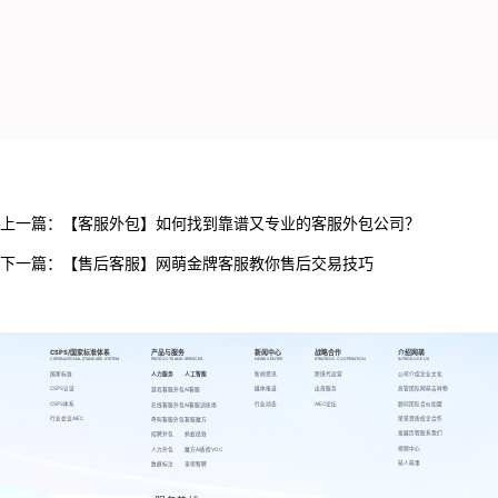
上一篇：
【客服外包】如何找到靠谱又专业的客服外包公司？
下一篇：
【售后客服】网萌金牌客服教你售后交易技巧
CSPS/国家标准体系
产品与服务
新闻中心
战略合作
介绍网萌
CSPS/NATIONAL STANDARD SYSTEM
PRODUCTS AND SERVICES
NEWS CENTER
STRATEGIC COOPERATION
INTRODUCE US
国家标准
人力服务
人工智能
新闻资讯
跨境代运营
公司介绍
企业文化
CSPS认证
媒体报道
出海服务
高管团队
网萌吉祥物
游戏客服外包
AI客服
CSPS体系
行业动态
AIEC论坛
顾问团队
合伙加盟
在线客服外包
AI客服训练场
行业会议AIEC
荣誉资质
校企合作
呼叫客服外包
客服魔方
发展历程
联系我们
招聘外包
蚂蚁绩效
视频中心
人力外包
魔方AI质检VOC
萌人萌事
数据标注
来呗智聘