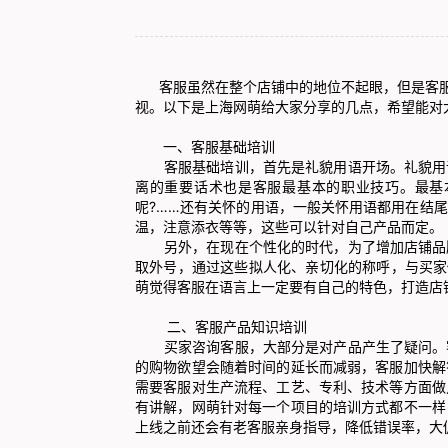
客服虽然在整个店铺中的地位不起眼，但是客服的
视。以下是上海网萌给大家分享的几点，希望能对
一、客服基础培训
客服基础培训，首先是礼貌用语开场。礼貌用语
离的重要话术也是客服最基本的职业技巧。最基
呢?……还有关怀的用语，一般关怀用语都用在结
温，注意添衣等等，这些可以针对自己产品而定。
另外，在现在个性化的时代，为了增加店铺品牌
取外号，通过这些拟人化、亲切化的称呼，与买家
萌觉得客服在语言上一定要有自己的特色，打造店
二、客服产品知识培训
买家咨询客服，大部分是对产品产生了疑问。客
的购物欲望会随着时间的延长而减弱，客服加快解
需要客服对生产流程、工艺、专利、技术等方面做
有讲解，网萌针对每一个项目的培训方式都不一样
上线之前还会有老客服亲身指导，降低错误率，大