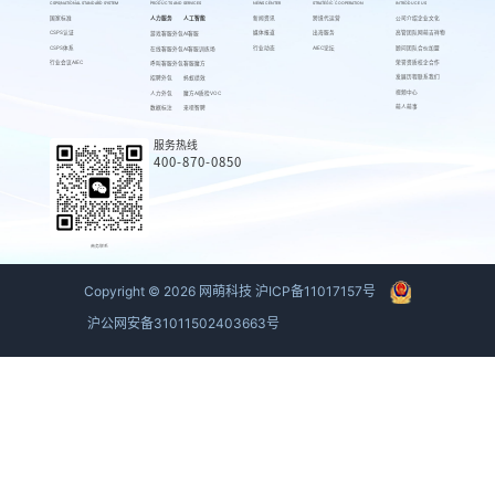
CSPS/NATIONAL STANDARD SYSTEM
PRODUCTS AND SERVICES
NEWS CENTER
STRATEGIC COOPERATION
INTRODUCE US
国家标准
人力服务
人工智能
新闻资讯
跨境代运营
公司介绍
企业文化
CSPS认证
媒体报道
出海服务
高管团队
网萌吉祥物
游戏客服外包
AI客服
CSPS体系
行业动态
AIEC论坛
顾问团队
合伙加盟
在线客服外包
AI客服训练场
行业会议AIEC
荣誉资质
校企合作
呼叫客服外包
客服魔方
发展历程
联系我们
招聘外包
蚂蚁绩效
视频中心
人力外包
魔方AI质检VOC
萌人萌事
数据标注
来呗智聘
服务热线
400-870-0850
商务联系
Copyright ©
2026
网萌科技
沪ICP备11017157号
沪公网安备31011502403663号