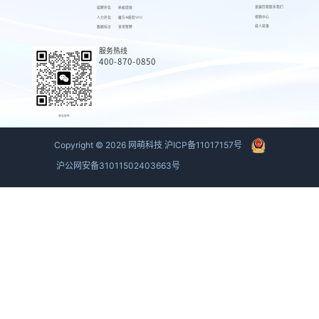
发展历程
联系我们
招聘外包
蚂蚁绩效
视频中心
人力外包
魔方AI质检VOC
萌人萌事
数据标注
来呗智聘
服务热线
400-870-0850
商务联系
Copyright ©
2026
网萌科技
沪ICP备11017157号
沪公网安备31011502403663号