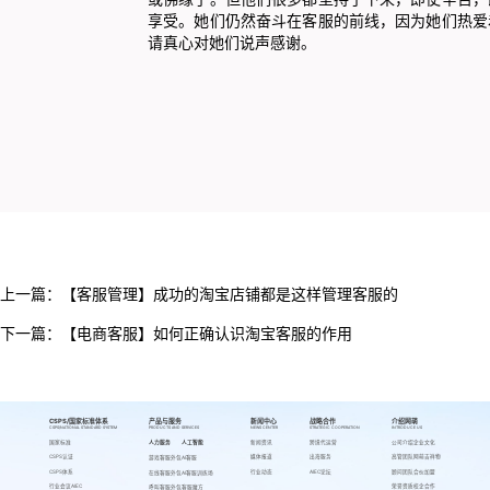
享受。她们仍然奋斗在客服的前线，因为她们热爱
请真心对她们说声感谢。
上一篇：
【客服管理】成功的淘宝店铺都是这样管理客服的
下一篇：
【电商客服】如何正确认识淘宝客服的作用
CSPS/国家标准体系
产品与服务
新闻中心
战略合作
介绍网萌
CSPS/NATIONAL STANDARD SYSTEM
PRODUCTS AND SERVICES
NEWS CENTER
STRATEGIC COOPERATION
INTRODUCE US
国家标准
人力服务
人工智能
新闻资讯
跨境代运营
公司介绍
企业文化
CSPS认证
媒体报道
出海服务
高管团队
网萌吉祥物
游戏客服外包
AI客服
CSPS体系
行业动态
AIEC论坛
顾问团队
合伙加盟
在线客服外包
AI客服训练场
行业会议AIEC
荣誉资质
校企合作
呼叫客服外包
客服魔方