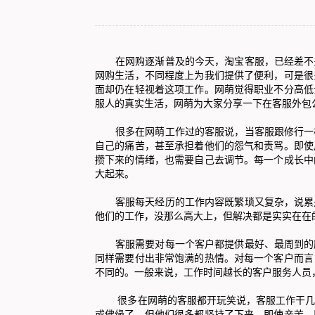
在网购逐渐普及的今天，
淘宝客服
，已经差不
网购生活，不同程度上为我们提供了便利，可是很
面却仍在轻视着这项工作。网萌觉得职业不分高低
服人的真实生活，网萌为大家分享一下在客服外包
很多在网萌工作过的客服说，当客服跟修行一样
自己的痛苦，甚至承担着他们的怨气和责骂。即使
攒下来的情绪，也需要自己去调节。每一个成长中
大起来。
客服每天经历的工作内容既繁琐又复杂，说累是
他们的工作，没那么高大上，但解决都是实实在在
客服需要对每一个客户都提供最好、最周到的服
同样需要付出非常饱满的热情。对每一个客户而言
不同的。一般来说，工作时间越长的客户服务人员
很多在网萌的客服都开玩笑说，客服工作干几年
或佛缘了。但他们很多都坚持了下来，即使辛苦，