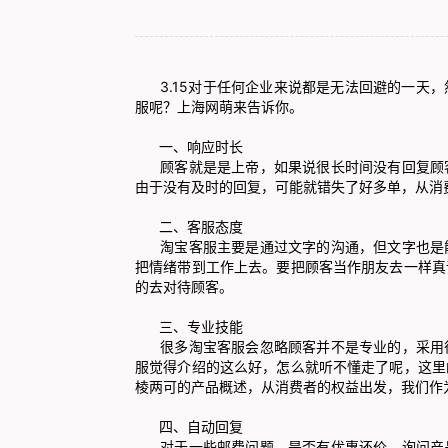
3.15对于任何企业来说都是无法回避的一天，
服
呢？上海网萌来告诉你。
一、响应时长
顾客就是是上帝，如果说很长时间没有回复顾客
由于没有及时的回复，可能就错失了好多单，从消
二、客服态度
淘宝客服主要是通过文字的沟通，但文字也是能
把情绪带到工作上去。要把顾客当作朋友去一样真
的去对待顾客。
三、专业技能
很多淘宝客服会忽略顾客并不是专业的，采用很
服觉得介绍的这么好，怎么就听不懂走了呢，这里
棱两可的产品概述，从消费者的权益出发，我们作
四、自动回复
对于一些邮费问题，是否有优惠还价，询问产品