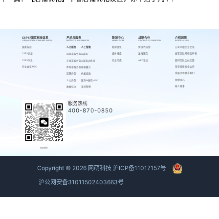
CSPS/国家标准体系
产品与服务
新闻中心
战略合作
介绍网萌
CSPS/NATIONAL STANDARD SYSTEM
PRODUCTS AND SERVICES
NEWS CENTER
STRATEGIC COOPERATION
INTRODUCE US
国家标准
人力服务
人工智能
新闻资讯
跨境代运营
公司介绍
企业文化
CSPS认证
媒体报道
出海服务
高管团队
网萌吉祥物
游戏客服外包
AI客服
CSPS体系
行业动态
AIEC论坛
顾问团队
合伙加盟
在线客服外包
AI客服训练场
行业会议AIEC
荣誉资质
校企合作
呼叫客服外包
客服魔方
发展历程
联系我们
招聘外包
蚂蚁绩效
视频中心
人力外包
魔方AI质检VOC
萌人萌事
数据标注
来呗智聘
服务热线
400-870-0850
商务联系
Copyright ©
2026
网萌科技
沪ICP备11017157号
沪公网安备31011502403663号