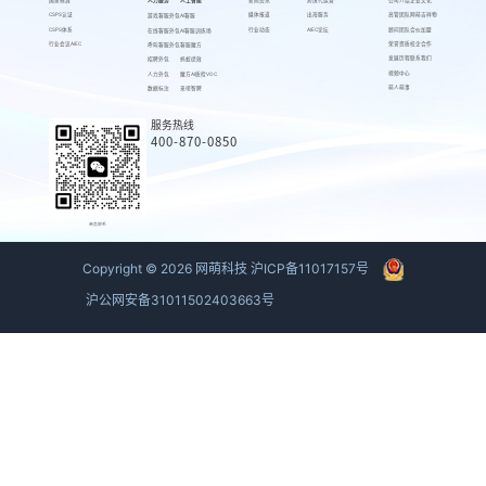
CSPS认证
媒体报道
出海服务
高管团队
网萌吉祥物
游戏客服外包
AI客服
CSPS体系
行业动态
AIEC论坛
顾问团队
合伙加盟
在线客服外包
AI客服训练场
行业会议AIEC
荣誉资质
校企合作
呼叫客服外包
客服魔方
发展历程
联系我们
招聘外包
蚂蚁绩效
视频中心
人力外包
魔方AI质检VOC
萌人萌事
数据标注
来呗智聘
服务热线
400-870-0850
商务联系
Copyright ©
2026
网萌科技
沪ICP备11017157号
沪公网安备31011502403663号