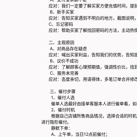
应对：我们一定要了解买家方便充值时间，提
B、新手买家
应对：告知买家遇到不明白的地方，截图说明，
C、忘记密码
应对：帮助买家了解找回密码的方法，主动热情
二、主观原因
A、对商品存在疑虑
应对：喊出买家利益，告知我们的优势，告知提
B、议价不成功
应对：了解顾客心理预期值，强调性价比，找到
C、服务未完善
应对：态度亲切，用语得体，多笔订单合并修
三、催付步骤
1、催付人选
催单人选最好由接单客服本人进行催单看，如电
2、催付时机
根据自己店铺所售商品情况，选择合适的时机。
进行隐形催付。
静默下单：
A、上午单，当日12点前催付；