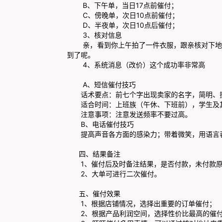
B、下午单，当日17点前催付；
C、傍晚单，次日10点前催付；
D、半夜单，次日10点后催付；
3、核对信息
亲，看到你上午拍了一件衣服，跟亲核对下地址
到了呢。
4、系统消息（改价）这个成功率非常高
A、短信催付技巧
话术要点：前七个字出现卖家的名字，简明、扼
适合时间：上班族（午休、下班前），学生及其
注意事项：注意发送频率不要过高。
B、电话催付技巧
提高声音各方面的感染力；带着微笑，用语言表
四、结果备注
1、催付后及时备注结果，是否付款，未付款原
2、大单可进行二次催付。
五、催付效果
1、根据店铺情况，选择出重要的订单催付；
2、根据产品利润空间，选择性价比最高的催