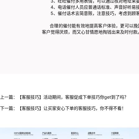
3、旺旺催付多用表情，可以通过核对地址来
4、电话催付人员应普通话标准、声音好听易
5、催付话术言简意赅，注意技巧，考虑到顾
合理的催付能有效地提高客户体验，更可以挽回
客户觉得厌烦，而又心甘情愿地掏钱出来及时付款
上一篇：
【客服技巧】活动期间，客服促成下单技巧你get到了吗？
下一篇：
【客服技巧】让买家安心下单的客服技巧，你不得不看！
CSPS/国家标准体系
产品与服务
新闻中心
战略合作
介绍网萌
CSPS/NATIONAL STANDARD SYSTEM
PRODUCTS AND SERVICES
NEWS CENTER
STRATEGIC COOPERATION
INTRODUCE US
国家标准
人力服务
人工智能
新闻资讯
跨境代运营
公司介绍
企业文化