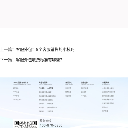
上一篇：
客服外包：9个客服销售的小技巧
下一篇：
客服外包收费标准有哪些？
CSPS/国家标准体系
产品与服务
新闻中心
战略合作
介绍网萌
CSPS/NATIONAL STANDARD SYSTEM
PRODUCTS AND SERVICES
NEWS CENTER
STRATEGIC COOPERATION
INTRODUCE US
国家标准
人力服务
人工智能
新闻资讯
跨境代运营
公司介绍
企业文化
CSPS认证
媒体报道
出海服务
高管团队
网萌吉祥物
游戏客服外包
AI客服
CSPS体系
行业动态
AIEC论坛
顾问团队
合伙加盟
在线客服外包
AI客服训练场
行业会议AIEC
荣誉资质
校企合作
呼叫客服外包
客服魔方
发展历程
联系我们
招聘外包
蚂蚁绩效
视频中心
人力外包
魔方AI质检VOC
萌人萌事
数据标注
来呗智聘
服务热线
400-870-0850