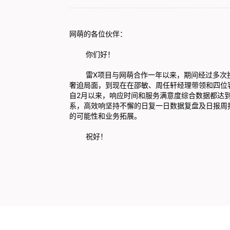
网萌的各位伙伴：
你们好！
雷X项目与网萌合作一年以来，期间经过多次换基
奢迫局面，到现在在邵敏、周任轩经理带领和四位
自2月以来，响应时间和服务满意度综合数据都达
系，高效响坚持不懈的日复一日数据复盘及日报周
的可能性和业务拓展。
祝好！