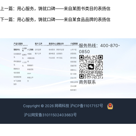
上一篇：
用心服务，铸就口碑——来自某图书类目的表扬信
下一篇：
用心服务，铸就口碑——来自某食品品牌的表扬信
产品与服务
客户之声
新闻中心
战略合作
介绍网萌
服务热线：400-870-
PRODUCTS AND SERVICES
VOICE OF THE CUSTOMER
NEWS CENTER
STRATEGIC COOPERATION
INTRODUCE US
人力外
客服外包
人工智能
合作品牌
新闻资讯
跨境代运营
公司介绍
0850
包
客户之声
媒体报道
出海服务
高管团队
在线客服外
AI客服
招聘外
包
行业动态
AIEC论坛
顾问团队
AI客服训练
包
呼叫客服外
场
荣誉资质
人力外
包
客服魔方
包
发展历程
数据标注
蚂蚁绩效
视频中心
电商直播
EBSP
萌人萌事
短视频营销
蚂蚁云平
企业文化
商务联系
AI广告视频
台
网萌吉祥物
制作
合伙加盟
联系我们
Copyright ©
2026
网萌科技
沪ICP备11017157号
沪公网安备31011502403663号