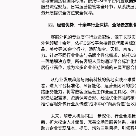
领域全面接轨国际标准。依托CSPS平台内置
数据
服务流程规范、日常运营监管等全环节，从系统层
务开展提供全方位安全保障。
四、经验优势：十余年行业深耕，全场景定制
客服外包的专业度与行业适配性，源于长期实践沉
外包领域十余年，依托CSPS平台持续迭代服务
品、美妆等30余个行业，适配淘宝、天猫、京东
力。针对不同行业业态与品牌个性化需求，依托C
一落地解决方案。所有客服人员均通过平台标准化
居行业高位，成为众多企业长期信赖的专属客服合
从行业发展趋势与网萌科技的落地实践不难看出，
卷，进入平台标准化、AI智能化、运营全闭环的综
路服务能力，将零散客服运营工作全面工具化、体
规模适配需求、资质保障合规、经验优化体验的核
推动客服外包行业从传统“成本中心”向高价值“营收
未来，随着人机协同进一步深化、行业合规标准持
新、扩大校企人才储备、完善全场景服务体系，持
助力企业实现降本、提质、增效三重目标，引领客