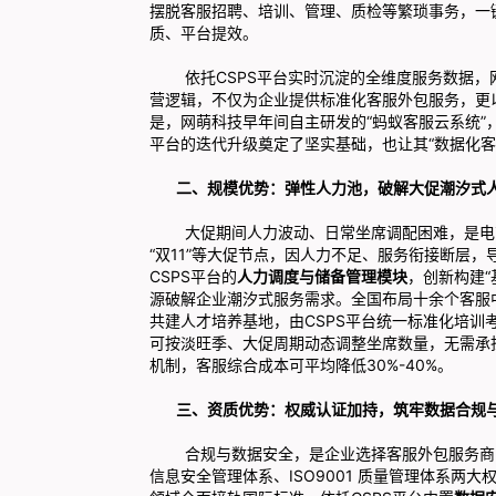
摆脱客服招聘、培训、管理、质检等繁琐事务，一
质、平台提效。
依托CSPS平台实时沉淀的全维度服务数据，网
营逻辑，不仅为企业提供标准化客服外包服务，更
是，网萌科技早年间自主研发的“蚂蚁客服云系统”
平台的迭代升级奠定了坚实基础，也让其“数据化客
二、规模优势：弹性人力池，破解大促潮汐式
大促期间人力波动、日常坐席调配困难，是电商及
“双11”等大促节点，因人力不足、服务衔接断层
CSPS平台的
人力调度与储备管理模块
，创新构建“
源破解企业潮汐式服务需求。全国布局十余个客服中
共建人才培养基地，由CSPS平台统一标准化培
可按淡旺季、大促周期动态调整坐席数量，无需承
机制，客服综合成本可平均降低30%-40%。
三、资质优势：权威认证加持，筑牢数据合规与
合规与数据安全，是企业选择客服外包服务商的首要
信息安全管理体系、ISO9001 质量管理体系