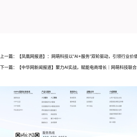
上一篇：
【凤凰网报道】：网萌科技以“AI+服务”双轮驱动，引领行业价
下一篇：
【中华网新闻报道】聚力AI实战，赋能电商增长｜网萌科技联合
CSPS/国家标准体系
产品与服务
新闻中心
战略合作
介绍网萌
CSPS/NATIONAL STANDARD SYSTEM
PRODUCTS AND SERVICES
NEWS CENTER
STRATEGIC COOPERATION
INTRODUCE US
国家标准
人力服务
人工智能
新闻资讯
跨境代运营
公司介绍
企业文化
CSPS认证
媒体报道
出海服务
高管团队
网萌吉祥物
游戏客服外包
AI客服
CSPS体系
行业动态
AIEC论坛
顾问团队
合伙加盟
在线客服外包
AI客服训练场
行业会议AIEC
荣誉资质
校企合作
呼叫客服外包
客服魔方
发展历程
联系我们
招聘外包
蚂蚁绩效
视频中心
人力外包
魔方AI质检VOC
萌人萌事
数据标注
来呗智聘
服务热线